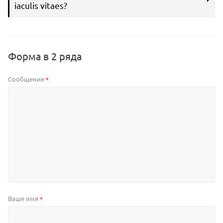
iaculis vitaes?
Форма в 2 ряда
Сообщение
*
Ваше имя
*