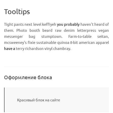
Tooltips
Tight pants next level keffiyeh
you probably
haven't heard of
them. Photo booth beard raw denim letterpress vegan
messenger bag stumptown. Farm-to-table seitan,
mcsweeney's fixie sustainable quinoa 8-bit american apparel
have a
terry richardson vinyl chambray.
Оформление блока
Красивый блок на сайте