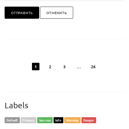
ОТПРАВИТЬ
ОТМЕНИТЬ
1
2
3
26
Labels
Default
Primary
Success
Info
Warning
Danger