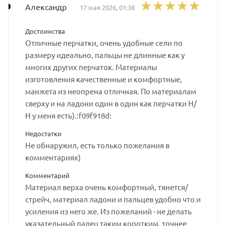
Александр
17 мая 2026, 01:38
Достоинства
Отличные перчатки, очень удобные сели по
размеру идеально, пальцы не длинные как у
многих других перчаток. Материалы
изготовления качественные и комфортные,
манжета из неопрена отличная. По материалам
сверху и на ладони один в один как перчатки Н/
Н у меня есть).:f09f918d:
Недостатки
Не обнаружил, есть только пожелания в
комментариях)
Комментарий
Материал верха очень комфортный, тянется/
стрейч, материал ладони и пальцев удобно что и
усиления из него же. Из пожеланий - не делать
указательный палец таким коротким, точнее