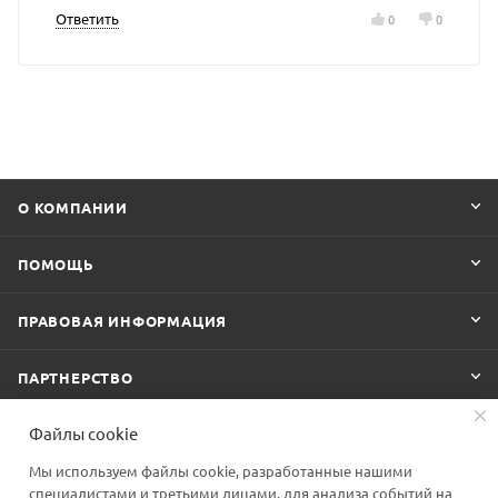
Ответить
0
0
О КОМПАНИИ
ПОМОЩЬ
ПРАВОВАЯ ИНФОРМАЦИЯ
ПАРТНЕРСТВО
Файлы cookie
Мы используем файлы cookie, разработанные нашими
ПОДПИСАТЬСЯ НА РАССЫЛКУ
специалистами и третьими лицами, для анализа событий на