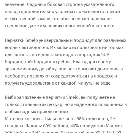
значение. Ладони и боковая сторона указательного
пальца дополнительно усилены слоем износостойкой
искусственной замши, что обеспечивает надежное
сцепление даже в условиях повышенной влажности.
Перчатки Smelo универсальны и подойдут для различных
водных активностей. Их можно использовать не только
для яхтинга, но и для таких видов спорта, как SUP-
бординг, кайтбординг и гребля. Благодаря своему
эргономичному дизайну, они не сковывают движения, а
наоборот, позволяют сосредоточиться на процессе и
получать удовольствие от каждой минуты на воде.
Выбирая яхтенные перчатки Smelo, вы получаете не
только стильный аксессуар, но и надежного помощника в
любых водных приключениях.
Материал основы: Тыльная часть: 98% полиэстер, 2%
спандекс Ладонь: 60% нейлон, 40% полиуретан Манжет:
30% нейлон, 70% неопрен Размерный ряд: XS, S, M, L, XL,