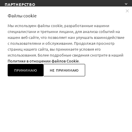
ПАРТНЕРСТВО
Файлы cookie
Мы используем файлы cookie, разработанные нашими
ПОДПИСАТЬСЯ НА РАССЫЛКУ
специалистами и третьими лицами, для анализа событий на
нашем веб-сайте, что позволяет нам улучшать взаимодействие
с пользователями и обслуживание. Продолжая просмотр
страниц нашего сайта, вы принимаете условия его
+7 918 928 87 88
ЗАКАЗАТЬ ЗВОНОК
использования. Более подробные сведения смотрите в нашей
Политике в отношении файлов Cookie
.
order@smelo.pro
ПРИНИМАЮ
НЕ ПРИНИМАЮ
Магазин: г. Новороссийск, проспект
В КОРЗИНУ
Дзержинского, 185
Работаем ежедневно с 10 до 17 часов.