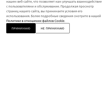
нашем веб-сайте, что позволяет нам улучшать взаимодействие
с пользователями и обслуживание. Продолжая просмотр
страниц нашего сайта, вы принимаете условия его
+7 918 928 87 88
ЗАКАЗАТЬ ЗВОНОК
использования. Более подробные сведения смотрите в нашей
Политике в отношении файлов Cookie
.
order@smelo.pro
ПРИНИМАЮ
НЕ ПРИНИМАЮ
Магазин: г. Новороссийск, проспект
В КОРЗИНУ
Дзержинского, 185
Работаем ежедневно с 10 до 17 часов.
2026 © Smelo.pro