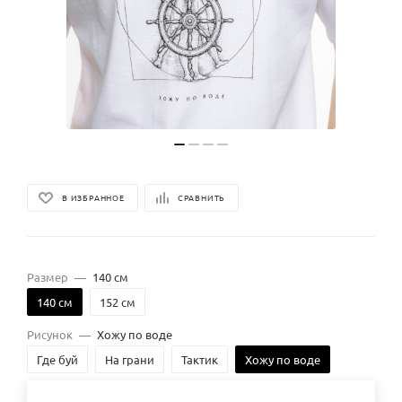
В ИЗБРАННОЕ
СРАВНИТЬ
Размер
—
140 см
140 см
152 см
Рисунок
—
Хожу по воде
Где буй
На грани
Тактик
Хожу по воде