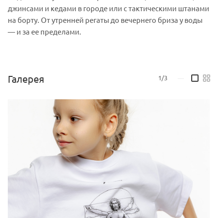
джинсами и кедами в городе или с тактическими штанами
на борту. От утренней регаты до вечернего бриза у воды
— и за ее пределами.
Галерея
1/3
—