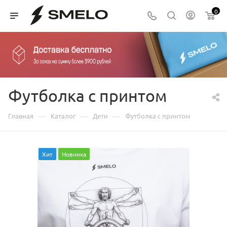
0
Футболка с принтом
—
—
—
Главная
Каталог
Дети
Футболка с принтом
Хит
Новинка